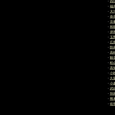
・
四
・
福
・
大
・
奈
・
京
・
和
・
岸
・
玉
・
広
・
防
・
高
・
観
・
松
・
高
・
小
・
久
・
小
・
武
・
別
・
熊
・
佐