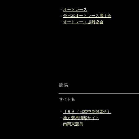
・
オートレース
・
全日本オートレース選手会
・
オートレース振興協会
競 馬
サイト名
・
ＪＲＡ（日本中央競馬会）
・
地方競馬情報サイト
・
南関東競馬