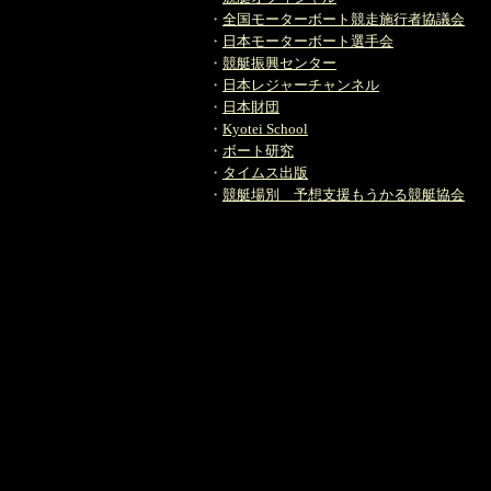
・
全国モーターボート競走施行者協議会
・
日本モーターボート選手会
・
競艇振興センター
・
日本レジャーチャンネル
・
日本財団
・
Kyotei School
・
ボート研究
・
タイムス出版
・
競艇場別 予想支援もうかる競艇協会