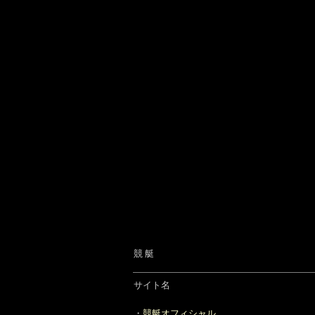
競 艇
サイト名
・
競艇オフィシャル