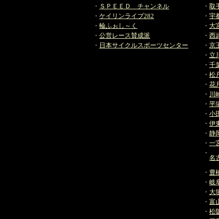
・
ＳＰＥＥＤ チャンネル
・
取
・
ケイリンライブ282
・
宇
・
輪ふぉし～く
・
大
・
公営レース賛成派
・
西
・
日本サイクルスポーツセンター
・
京
・
立
・
千
・
松
・
花
・
川
・
平
・
小
・
伊
・
静
・
一
・
名
・
豊
・
岐
・
大
・
富
・
松