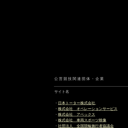
公 営 競 技 関 連 団 体 ・ 企 業
サイト名
・
日本トーター株式会社,
・
株式会社 オペレーションサービス
・
株式会社 アペックス
・
株式会社 車両スポーツ映像
・
社団法人 全国競輪施行者協議会