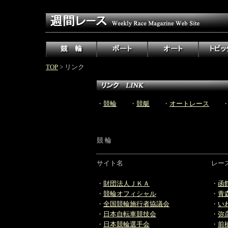
TOP
> リンク
・
競輪
・
競艇
・
オートレース
競 輪
サイト名
レー
・
財団法人ＪＫＡ
・
函
・
競輪オフィシャル
・
青
・
全国競輪施行者協議会
・
い
・
日本自転車競技会
・
弥
・
日本競輪選手会
・
前