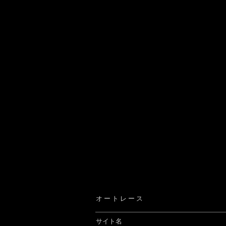
オ ー ト レ ー ス
サイト名