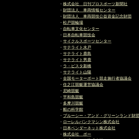
・
株式会社 日刊プロスポーツ新聞社
・
財団法人 車両情報センター
・
財団法人 車両競技公益資金記念財団
・
松戸競輪場
・
自転車文化センター
・
日本自転車競技会
・
サイクルスポーツセンター
・
サテライト水戸
・
サテライト鹿島
・
サテライト男鹿
・
ラ・ピスタ新橋
・
サテライト山陽
・
全国モーターボート競走施行者協議会
・
住之江競艇運営協議会
・
尼崎競艇
・
平和島競艇
・
多摩川競艇
・
船の科学館
・
ブルーシー・アンド・グリーンランド財
・
ローレルバンクマシン株式会社
・
日本ベンダーネット株式会社
・
株式会社 ボー