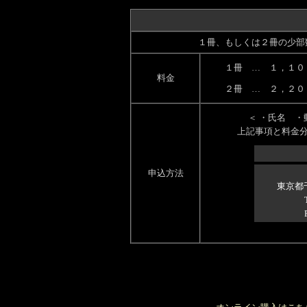
１冊、もしくは２冊の少部
１冊 … １，１
料金
２冊 … ２，２０
＜ ・氏名 
上記事項と料金
申込方法
東京都