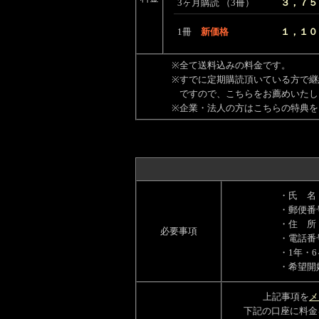
3ヶ月購読 （3冊）
３，７５
1冊
新価格
１，１０
※
全て送料込みの料金です。
※
すでに定期購読頂いている方で継
ですので、こちらをお薦めいたし
※
企業・法人の方はこちらの特典を
・氏 名
・郵便番
・住 所
必要事項
・電話番
・1年・
・希望開
上記事項を
メ
下記の口座に料金